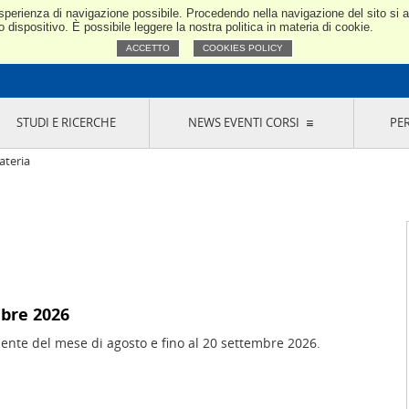
e esperienza di navigazione possibile. Procedendo nella navigazione del sito si
Confindustria Toscana Nord
dispositivo. È possibile leggere la nostra politica in materia di cookie.
ACCETTO
COOKIES POLICY
STUDI E RICERCHE
NEWS EVENTI CORSI
PE
VERNANCE
RISERVATI AI SOCI
NEWS
EVENTI
LA NOSTRA RETE
ONLINE
CORSI
LE SOCIETÀ
ateria
SIGLIO DI PRESIDENZA
SISTEMA CONFINDUSTRIA
SIGLIO GENERALE
PARTECIPAZIONI
IONI MERCEOLOGICHE
RAPPRESENTANZE IN ENTI ESTERNI
MMISSIONE DI
SOCIETÀ, CONSORZI, RETI DI IMPRESA E
SIGNAZIONE
GRUPPI DI ACQUISTO
GANI DI CONTROLLO
ITATO PICCOLA
mbre 2026
USTRIA
iente del mese di agosto e fino al 20 settembre 2026.
VANI IMPRENDITORI