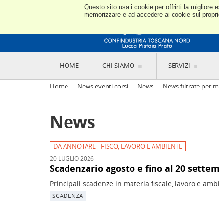
Questo sito usa i cookie per offrirti la miglior
memorizzare e ad accedere ai cookie sul proprio 
HOME
CHI SIAMO
SERVIZI
L'ASSOCIAZIONE
GO
Home
News eventi corsi
News
News filtrate per m
STORIA E MISSION
CON
STATUTO E REGOLAMENTI
CON
News
CODICE ETICO E DEI VALORI ASSOCIATIVI
SEZ
TRASPARENZA CONTRIBUTI PUBBLICI
CO
RAPPRESENTANZA
DE
L'INDUSTRIA E IL TERRITORIO DI LUCCA,
DA ANNOTARE - FISCO, LAVORO E AMBIENTE
PISTOIA E PRATO
OR
20 LUGLIO 2026
SEDI E CONTATTI
COM
Scadenzario agosto e fino al 20 sette
ABOUT US
IND
Principali scadenze in materia fiscale, lavoro e amb
GIO
SCADENZA