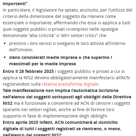
importanti”
.
In particolare, il legislatore ha optato, anzitutto, per l’utilizzo del
criterio della dimensione del soggetto da ritenere come
essenziale o importante, affermando che essa si applica a tutti
quei soggetti pubblici o privati ricompresi nelle tipologie
denominate “alta criticità” o “altri settori critici” che:
prestino i loro servizi o svolgano le loro attività all’interno
dell’Unione;
siano considerati medie imprese o che superino i
massimali per le medie imprese
.
Entro il 28 febbraio 2025
i soggetti pubblici e privati a cui si
applica la NIS2 devono obbligatoriamente manifestarsi all’ACN
registrandosi sulla
relativa piattaforma digitale
.
Tale manifestazione non implica l'automatica iscrizione
nell'elenco dei soggetti sottoposti agli obblighi della Direttiva
NIS2
ma è funzionale a consentire ad ACN di censire i soggetti
operanti nei settori vigilati, anche al fine di fornire loro
supporto in fase di implementazione degli obblighi.
Entro aprile 2025 infatti, ACN comunicherà al domicilio
digitale di tutti i soggetti registrati se rientrano, o meno,
nell’elenco dei soggetti NIS2.