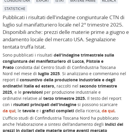
CONGIUNTURA
EXPORT
ISTAT
MATERIE PRIME
RICERCA
STATISTICHE
Pubblicati i risultati dell'indagine congiunturale CTN di
luglio sul manifatturiero locale nel 2° trimestre 2025.
Disponibili anche: prezzi delle materie prime a giugno e
andamento locale del mercato USA. Segnalazione
tentata truffa Istat.
Sono pubblicati i risultati
dell'indagine
trimestrale sulla
congiuntura del manifatturiero di Lucca, Pistoia e
Prato
condotta dal Centro Studi di Confindustria Toscana
Nord nel mese di
luglio 2025
. Si analizzano e commentano nel
report il
consuntivo
della
produzione industriale
e degli
ordinativi Italia ed estero,
raccolti nel
secondo
trimestre
2025,
e le
previsioni
per produzione industriale e
ordinativi relative al
terzo trimestre 2025
.
Il testo del report
con i
risultati principali dell'indagine
si possono scaricare
da qui
; le
tavole
e i
grafici completi
della ricerca,
da qui
.
L'ufficio studi di Confindustria Toscana Nord ha pubblicato
anche l'elaborazione a sintesi dell'andamento degli
indici dei
prezzi in dollari delle materie prime aventi mercato