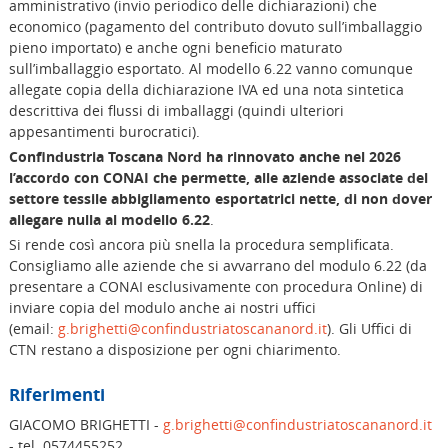
amministrativo (invio periodico delle dichiarazioni) che
economico (pagamento del contributo dovuto sull’imballaggio
pieno importato) e anche ogni beneficio maturato
sull’imballaggio esportato. Al modello 6.22 vanno comunque
allegate copia della dichiarazione IVA ed una nota sintetica
descrittiva dei flussi di imballaggi (quindi ulteriori
appesantimenti burocratici).
Confindustria Toscana Nord ha rinnovato anche nel 2026
l’accordo con CONAI che permette, alle aziende associate del
settore tessile abbigliamento esportatrici nette, di non dover
allegare nulla al modello 6.22
.
Si rende così ancora più snella la procedura semplificata.
Consigliamo alle aziende che si avvarrano del modulo 6.22 (da
presentare a CONAI esclusivamente con procedura Online) di
inviare copia del modulo anche ai nostri uffici
(email:
g.brighetti@confindustriatoscananord.it
). Gli Uffici di
CTN restano a disposizione per ogni chiarimento.
Riferimenti
GIACOMO BRIGHETTI -
g.brighetti@confindustriatoscananord.it
- tel. 0574455252