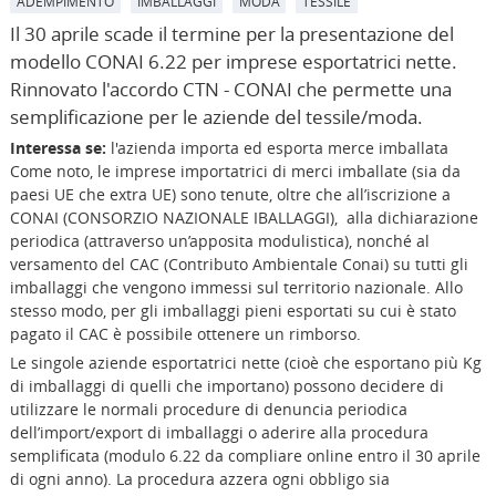
ADEMPIMENTO
IMBALLAGGI
MODA
TESSILE
Il 30 aprile scade il termine per la presentazione del
modello CONAI 6.22 per imprese esportatrici nette.
Rinnovato l'accordo CTN - CONAI che permette una
semplificazione per le aziende del tessile/moda.
Interessa se:
l'azienda importa ed esporta merce imballata
Come noto, le imprese importatrici di merci imballate (sia da
paesi UE che extra UE) sono tenute, oltre che all’iscrizione a
CONAI (CONSORZIO NAZIONALE IBALLAGGI), alla dichiarazione
periodica (attraverso un’apposita modulistica), nonché al
versamento del CAC (Contributo Ambientale Conai) su tutti gli
imballaggi che vengono immessi sul territorio nazionale. Allo
stesso modo, per gli imballaggi pieni esportati su cui è stato
pagato il CAC è possibile ottenere un rimborso.
Le singole aziende esportatrici nette (cioè che esportano più Kg
di imballaggi di quelli che importano) possono decidere di
utilizzare le normali procedure di denuncia periodica
dell’import/export di imballaggi o aderire alla procedura
semplificata (modulo 6.22 da compliare online entro il 30 aprile
di ogni anno). La procedura azzera ogni obbligo sia