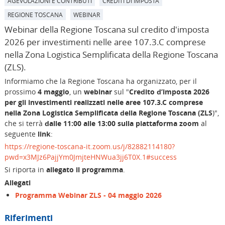
AGEVOLAZIONI E CONTRIBUTI
CREDITI DI IMPOSTA
REGIONE TOSCANA
WEBINAR
Webinar della Regione Toscana sul credito d'imposta
2026 per investimenti nelle aree 107.3.C comprese
nella Zona Logistica Semplificata della Regione Toscana
(ZLS).
Informiamo che la Regione Toscana ha organizzato, per il
prossimo
4 maggio
, un
webinar
sul "
Credito d’imposta 2026
per gli investimenti realizzati nelle aree 107.3.C comprese
nella Zona Logistica Semplificata della Regione Toscana (ZLS
)",
che si terrà
dalle 11:00 alle 13:00 sulla piattaforma zoom
al
seguente
link
:
https://regione-toscana-it.zoom.us/j/82882114180?
pwd=x3MJz6PajjYm0JmjteHNWua3jj6T0X.1#success
Si riporta in
allegato il programma
.
Allegati
Programma Webinar ZLS - 04 maggio 2026
Riferimenti