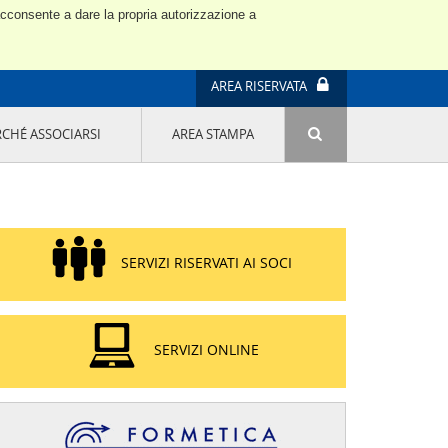
 acconsente a dare la propria autorizzazione a
AREA RISERVATA
RCHÉ ASSOCIARSI
AREA STAMPA
ATTIVITÀ E PROGETTI SPECIALI
E' DI MODA IL MIO FUTURO 9A EDIZIONE
SOSTENIBILITÀ - USA LA TESTA! QUARTA
EDIZIONE
PROGETTO LU.ME.
SERVIZI RISERVATI AI SOCI
IL MANAGER DELLA SOSTENIBILITÀ NEL
DISTRETTO TESSILE PRATESE
GRUPPO IMPRENDITORIA FEMMINILE
SOSTENIBILITÀ
SERVIZI ONLINE