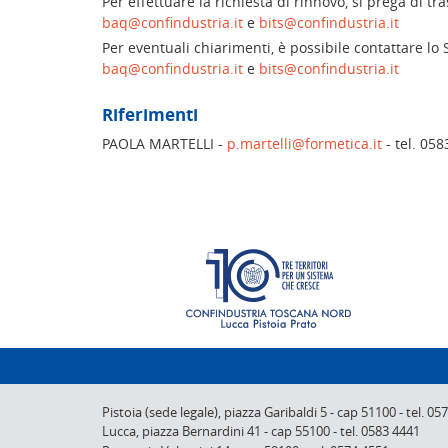
Per effettuare la richiesta di rinnovo, si prega di t
baq@confindustria.it
e
bits@confindustria.it
Per eventuali chiarimenti, è possibile contattare lo 
baq@confindustria.it
e
bits@confindustria.it
Riferimenti
PAOLA MARTELLI -
p.martelli@formetica.it
- tel. 05
Pistoia (sede legale),
piazza Garibaldi 5
-
cap 51100
-
tel. 05
Lucca,
piazza Bernardini 41
-
cap 55100
-
tel. 0583 4441