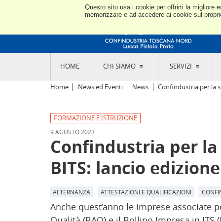
Questo sito usa i cookie per offrirti la miglior
memorizzare e ad accedere ai cookie sul proprio 
HOME
CHI SIAMO
SERVIZI
L'ASSOCIAZIONE
GO
Home
News ed Eventi
News
Confindustria per la sc
STORIA E MISSION
CON
STATUTO E REGOLAMENTI
CON
FORMAZIONE E ISTRUZIONE
CODICE ETICO E DEI VALORI ASSOCIATIVI
SEZ
TRASPARENZA CONTRIBUTI PUBBLICI
9 AGOSTO 2023
CO
RAPPRESENTANZA
Confindustria per la 
DE
L'INDUSTRIA E IL TERRITORIO DI LUCCA,
PISTOIA E PRATO
OR
BITS: lancio edizione
SEDI E CONTATTI
COM
ABOUT US
IND
GIO
ALTERNANZA
ATTESTAZIONI E QUALIFICAZIONI
CONFI
Anche quest’anno le imprese associate pot
Qualità (BAQ) e il Bollino Impresa in ITS (