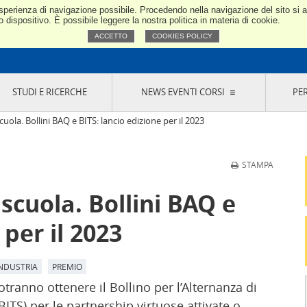
e esperienza di navigazione possibile. Procedendo nella navigazione del sito si
Confindustria Toscana Nord
dispositivo. È possibile leggere la nostra politica in materia di cookie.
ACCETTO
COOKIES POLICY
STUDI E RICERCHE
NEWS EVENTI CORSI
PE
VERNANCE
RISERVATI AI SOCI
NEWS
EVENTI
LA NOSTRA RETE
ONLINE
CORSI
LE SOCIETÀ
uola. Bollini BAQ e BITS: lancio edizione per il 2023
SIGLIO DI PRESIDENZA
SISTEMA CONFINDUSTRIA
SIGLIO GENERALE
PARTECIPAZIONI
STAMPA
IONI MERCEOLOGICHE
RAPPRESENTANZE IN ENTI ESTERNI
MMISSIONE DI
SOCIETÀ, CONSORZI, RETI DI IMPRESA E
scuola. Bollini BAQ e
SIGNAZIONE
GRUPPI DI ACQUISTO
GANI DI CONTROLLO
 per il 2023
ITATO PICCOLA
USTRIA
VANI IMPRENDITORI
NDUSTRIA
PREMIO
ranno ottenere il Bollino per l’Alternanza di
BITS) per le partnership virtuose attivate o