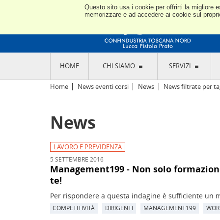
Questo sito usa i cookie per offrirti la miglior
memorizzare e ad accedere ai cookie sul proprio 
HOME
CHI SIAMO
SERVIZI
L'ASSOCIAZIONE
GO
Home
News eventi corsi
News
News filtrate per ta
STORIA E MISSION
CON
STATUTO E REGOLAMENTI
CON
News
CODICE ETICO E DEI VALORI ASSOCIATIVI
SEZ
TRASPARENZA CONTRIBUTI PUBBLICI
CO
RAPPRESENTANZA
DE
L'INDUSTRIA E IL TERRITORIO DI LUCCA,
LAVORO E PREVIDENZA
PISTOIA E PRATO
OR
5 SETTEMBRE 2016
SEDI E CONTATTI
COM
Management199 - Non solo formazione,
ABOUT US
IND
te!
GIO
Per rispondere a questa indagine è sufficiente un 
COMPETITIVITÀ
DIRIGENTI
MANAGEMENT199
WOR