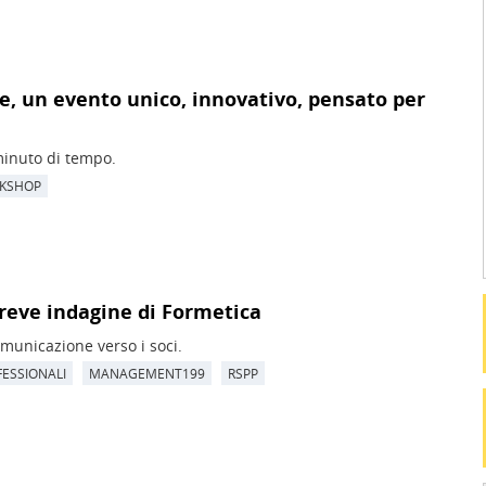
 un evento unico, innovativo, pensato per
minuto di tempo.
KSHOP
eve indagine di Formetica
municazione verso i soci.
FESSIONALI
MANAGEMENT199
RSPP