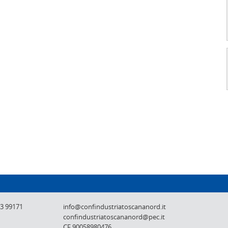
Confindustria Toscana Nord - Lucca, Pistoi
73 99171
info@confindustriatoscananord.it
confindustriatoscananord@pec.it
CF 90058980476