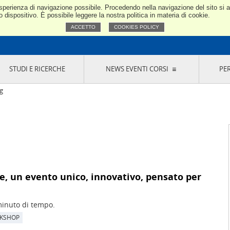
e esperienza di navigazione possibile. Procedendo nella navigazione del sito si
Confindustria Toscana Nord
dispositivo. È possibile leggere la nostra politica in materia di cookie.
ACCETTO
COOKIES POLICY
STUDI E RICERCHE
NEWS EVENTI CORSI
PE
VERNANCE
RISERVATI AI SOCI
NEWS
EVENTI
LA NOSTRA RETE
ONLINE
CORSI
LE SOCIETÀ
g
SIGLIO DI PRESIDENZA
SISTEMA CONFINDUSTRIA
SIGLIO GENERALE
PARTECIPAZIONI
IONI MERCEOLOGICHE
RAPPRESENTANZE IN ENTI ESTERNI
MMISSIONE DI
SOCIETÀ, CONSORZI, RETI DI IMPRESA E
SIGNAZIONE
GRUPPI DI ACQUISTO
GANI DI CONTROLLO
ITATO PICCOLA
 un evento unico, innovativo, pensato per
USTRIA
VANI IMPRENDITORI
minuto di tempo.
KSHOP