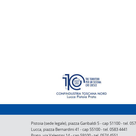
Pistoia (sede legale),
piazza Garibaldi 5
-
cap 51100
-
tel. 05
Lucca,
piazza Bernardini 41
-
cap 55100
-
tel. 0583 4441
Prato,
via Valentini 14
-
cap 59100
-
tel. 0574 4551