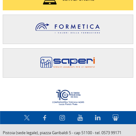
Confindus
Pistoia (sede legale),
piazza Garibaldi 5
-
cap 51100
-
tel. 0573 99171