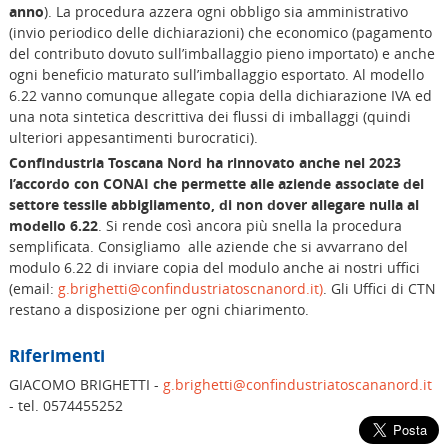
anno
). La procedura azzera ogni obbligo sia amministrativo
(invio periodico delle dichiarazioni) che economico (pagamento
del contributo dovuto sull’imballaggio pieno importato) e anche
ogni beneficio maturato sull’imballaggio esportato. Al modello
6.22 vanno comunque allegate copia della dichiarazione IVA ed
una nota sintetica descrittiva dei flussi di imballaggi (quindi
ulteriori appesantimenti burocratici).
Confindustria Toscana Nord ha rinnovato anche nel 2023
l’accordo con CONAI che permette alle aziende associate del
settore tessile abbigliamento, di non dover allegare nulla al
modello 6.22
. Si rende così ancora più snella la procedura
semplificata. Consigliamo alle aziende che si avvarrano del
modulo 6.22 di inviare copia del modulo anche ai nostri uffici
(email:
g.brighetti@confindustriatoscnanord.it)
. Gli Uffici di CTN
restano a disposizione per ogni chiarimento.
Riferimenti
GIACOMO BRIGHETTI -
g.brighetti@confindustriatoscananord.it
- tel. 0574455252