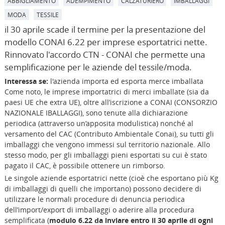
ABBIGLIAMENTO
ADEMPIMENTO
CALZATURIERO
IMBALLAGGI
MODA
TESSILE
il 30 aprile scade il termine per la presentazione del
modello CONAI 6.22 per imprese esportatrici nette.
Rinnovato l'accordo CTN - CONAI che permette una
semplificazione per le aziende del tessile/moda.
Interessa se:
l'azienda importa ed esporta merce imballata
Come noto, le imprese importatrici di merci imballate (sia da
paesi UE che extra UE), oltre all’iscrizione a CONAI (CONSORZIO
NAZIONALE IBALLAGGI), sono tenute alla dichiarazione
periodica (attraverso un’apposita modulistica) nonché al
versamento del CAC (Contributo Ambientale Conai), su tutti gli
imballaggi che vengono immessi sul territorio nazionale. Allo
stesso modo, per gli imballaggi pieni esportati su cui è stato
pagato il CAC, è possibile ottenere un rimborso.
Le singole aziende esportatrici nette (cioè che esportano più Kg
di imballaggi di quelli che importano) possono decidere di
utilizzare le normali procedure di denuncia periodica
dell’import/export di imballaggi o aderire alla procedura
semplificata (
modulo 6.22 da inviare entro il 30 aprile di ogni