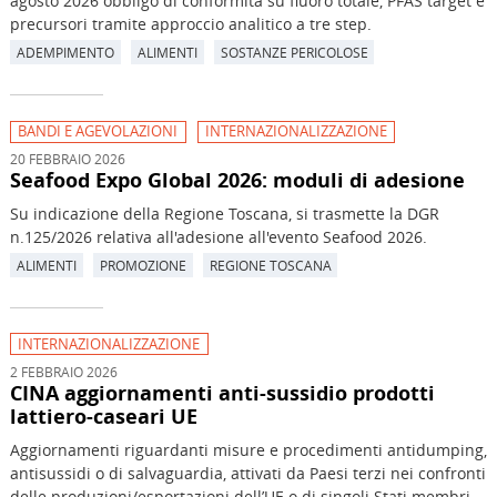
agosto 2026 obbligo di conformità su fluoro totale, PFAS target e
precursori tramite approccio analitico a tre step.
ADEMPIMENTO
ALIMENTI
SOSTANZE PERICOLOSE
BANDI E AGEVOLAZIONI
INTERNAZIONALIZZAZIONE
20 FEBBRAIO 2026
Seafood Expo Global 2026: moduli di adesione
Su indicazione della Regione Toscana, si trasmette la DGR
n.125/2026 relativa all'adesione all'evento Seafood 2026.
ALIMENTI
PROMOZIONE
REGIONE TOSCANA
INTERNAZIONALIZZAZIONE
2 FEBBRAIO 2026
CINA aggiornamenti anti-sussidio prodotti
lattiero-caseari UE
Aggiornamenti riguardanti misure e procedimenti antidumping,
antisussidi o di salvaguardia, attivati da Paesi terzi nei confronti
delle produzioni/esportazioni dell’UE o di singoli Stati membri.